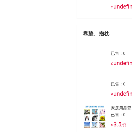
undefi
¥
靠垫、抱枕
已售：0
undefi
¥
已售：0
undefi
¥
家居用品亚
已售：0
3
.
5
¥
/
只