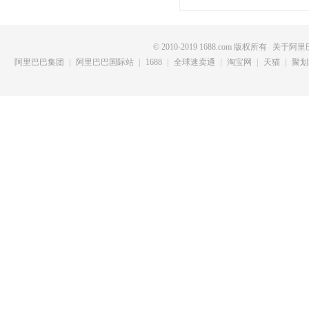
© 2010-2019 1688.com 版权所有
关于阿里
阿里巴巴集团
阿里巴巴国际站
1688
全球速卖通
淘宝网
天猫
聚划