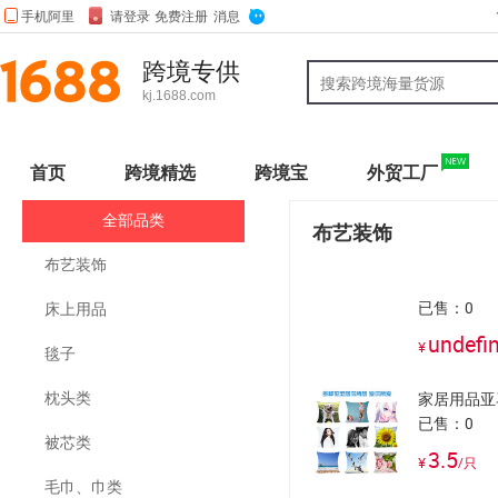
跨境专供
kj.1688.com
首页
跨境精选
跨境宝
外贸工厂
全部品类
布艺装饰
布艺装饰
已售：0
床上用品
undefi
¥
毯子
枕头类
家居用品亚
已售：0
被芯类
3
.
5
¥
/
只
毛巾、巾类